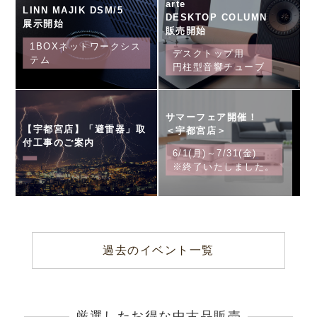
arte
LINN MAJIK DSM/5
DESKTOP COLUMN
展示開始
販売開始
1BOXネットワークシス
デスクトップ用
テム
円柱型音響チューブ
サマーフェア開催！
【宇都宮店】「避雷器」取
＜宇都宮店＞
付工事のご案内
6/1(月)～7/31(金)
※終了いたしました。
過去のイベント一覧
厳選したお得な中古品販売