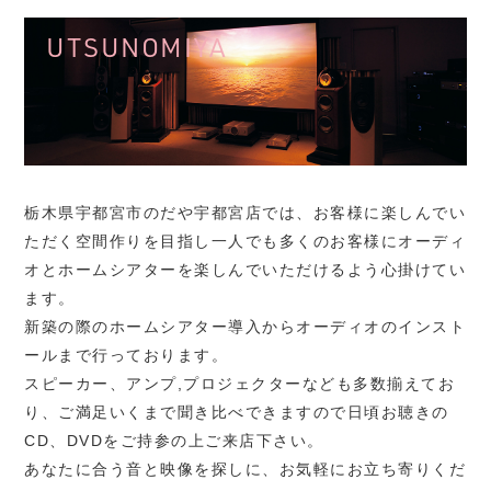
UTSUNOMIYA
栃木県宇都宮市のだや宇都宮店では、お客様に楽しんでい
ただく空間作りを目指し一人でも多くのお客様にオーディ
オとホームシアターを楽しんでいただけるよう心掛けてい
ます。
新築の際のホームシアター導入からオーディオのインスト
ールまで行っております。
スピーカー、アンプ,プロジェクターなども多数揃えてお
り、ご満足いくまで聞き比べできますので日頃お聴きの
CD、DVDをご持参の上ご来店下さい。
あなたに合う音と映像を探しに、お気軽にお立ち寄りくだ