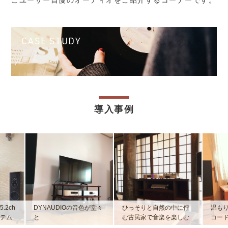
ごユーザー自慢のオーディオをご紹介するコーナーです。
CASE STUDY
導入事例
.2ch
DYNAUDIOの音色が堂々
ひっそりと自然の中に佇
温も
テム
と
む古民家で音楽を楽しむ
コー